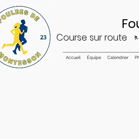
Foulées 
Cour
se sur
ro
ute
Accueil
Équipe
Calendrier
P