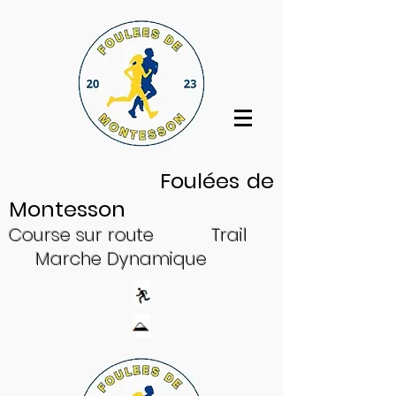
Log In
Foulées de
Montesson
Cour
se sur
ro
ute
Trail
Ma
rche Dynam
ique