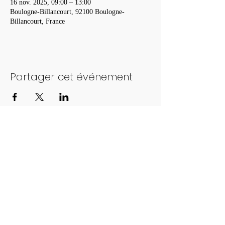
16 nov. 2025, 09:00 – 13:00
Boulogne-Billancourt, 92100 Boulogne-
Billancourt, France
Partager cet événement
Foulées de Montesson
© 2023 par Foulées de Montesson.