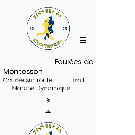
Log In
Foulées de
Montesson
Cour
se sur
ro
ute
Trail
Ma
rche Dynam
ique