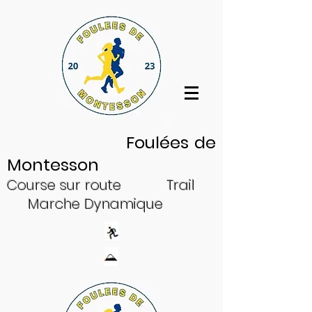
Log In
Foulées de
Montesson
Cour
se sur
ro
ute
Trail
Ma
rche Dynam
ique