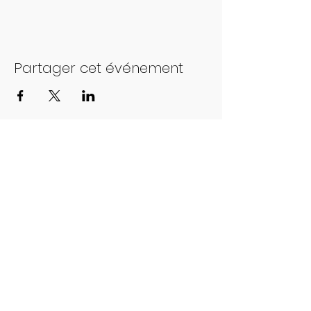
Partager cet événement
Foulées de Montesson
© 2023 par Foulées de Montesson.