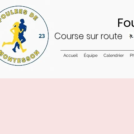
Foulées 
Cour
se sur
ro
ute
Accueil
Équipe
Calendrier
P