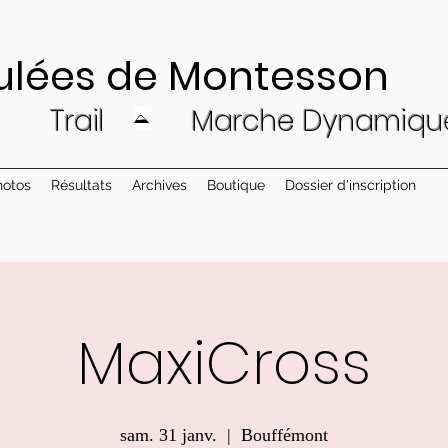
de Montesson
Trail
Ma
rche Dynam
iqu
hotos
Résultats
Archives
Boutique
Dossier d'inscription
MaxiCross
sam. 31 janv.
  |  
Bouffémont