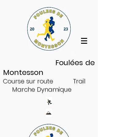
Log In
Foulées de
Montesson
Cour
se sur
ro
ute
Trail
Ma
rche Dynam
ique