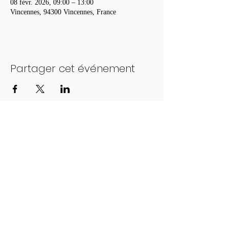
08 févr. 2026, 09:00 – 13:00
Vincennes, 94300 Vincennes, France
Partager cet événement
Foulées de Montesson
© 2023 par Foulées de Montesson.